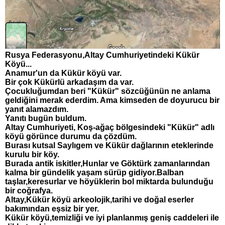
Rusya Federasyonu,Altay Cumhuriyetindeki Kükür
Köyü...
Anamur'un da Kükür köyü var.
Bir çok Kükürlü arkadaşım da var.
Çocukluğumdan beri "Kükür" sözcüğünün ne anlama
geldiğini merak ederdim. Ama kimseden de doyurucu bir
yanıt alamazdım.
Yanıtı bugün buldum.
Altay Cumhuriyeti, Koş-ağaç bölgesindeki "Kükür" adlı
köyü görünce durumu da çözdüm.
Burası kutsal Saylıgem ve Kükür dağlarının eteklerinde
kurulu bir köy.
Burada antik iskitler,Hunlar ve Göktürk zamanlarından
kalma bir gündelik yaşam sürüp gidiyor.Balban
taşlar,keresurlar ve höyüklerin bol miktarda bulunduğu
bir coğrafya.
Altay,Kükür köyü arkeolojik,tarihi ve doğal eserler
bakımından eşsiz bir yer.
Kükür köyü,temizliği ve iyi planlanmış geniş caddeleri ile