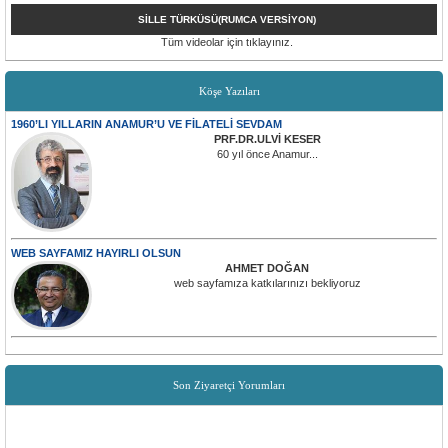
SİLLE TÜRKÜSÜ(RUMCA VERSİYON)
Tüm videolar için tıklayınız.
Köşe Yazıları
1960’LI YILLARIN ANAMUR’U VE FİLATELİ SEVDAM
PRF.DR.ULVİ KESER
60 yıl önce Anamur...
WEB SAYFAMIZ HAYIRLI OLSUN
AHMET DOĞAN
web sayfamıza katkılarınızı bekliyoruz
Son Ziyaretçi Yorumları
Görkem Çoban