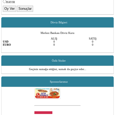
HAYIR
Döviz Bilgieri
Merkez Bankası Döviz Kuru
ALIŞ
SATIŞ
USD
0
0
EURO
0
0
Özlü Sözler
Geçinin sumağa ettiğini, sumak da geçiye eder...
Sponsorlarımız