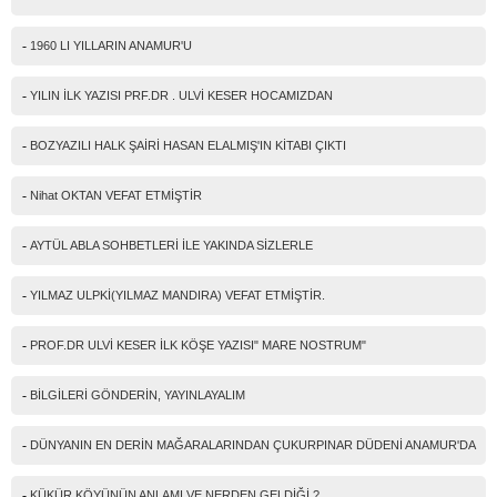
-
1960 LI YILLARIN ANAMUR'U
-
YILIN İLK YAZISI PRF.DR . ULVİ KESER HOCAMIZDAN
-
BOZYAZILI HALK ŞAİRİ HASAN ELALMIŞ'IN KİTABI ÇIKTI
-
Nihat OKTAN VEFAT ETMİŞTİR
-
AYTÜL ABLA SOHBETLERİ İLE YAKINDA SİZLERLE
-
YILMAZ ULPKİ(YILMAZ MANDIRA) VEFAT ETMİŞTİR.
-
PROF.DR ULVİ KESER İLK KÖŞE YAZISI" MARE NOSTRUM"
-
BİLGİLERİ GÖNDERİN, YAYINLAYALIM
-
DÜNYANIN EN DERİN MAĞARALARINDAN ÇUKURPINAR DÜDENİ ANAMUR'DA
-
KÜKÜR KÖYÜNÜN ANLAMI VE NERDEN GELDİĞİ ?