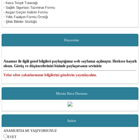
- Kaza Tespit Tutanağı
- Sağlık Sigortası Tazminat Formu
- Asgari Geçim İndirim Formu
- Yıllık Faaliyet Formu Örneği
- Şifalı Bitkiler Sözlüğü
Duyurular
Anamur ile ilgili genel bilgileri paylaştığımız web sayfamız açılmıştır. Herkese hayırlı
olsun. Görüş ve düşüncelerinizi bizimle paylaşırsanız seviniriz
Vefat eden yakınlarınızın bilgilerini gönderin yayınlayalım.
Düğün, ölüm, sünnet vss duyurularınızı bize gönderin yayınlayalım.Bütün eş dostunuzun
bilgisi olsun.
Mersin Hava Durumu
Anket
ANAMUR'DA MI YAŞIYORSUNUZ
EVET