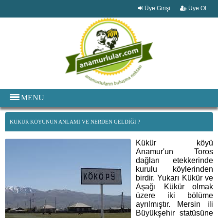
Üye Girişi
Üye Ol
MENU
KÜKÜR KÖYÜNÜN ANLAMI VE NERDEN GELDİĞİ ?
Kükür köyü
Anamur'un Toros
dağları etekkerinde
kurulu köylerinden
birdir. Yukarı Kükür ve
Aşağı Kükür olmak
üzere iki bölüme
ayrılmıştır. Mersin ili
Büyükşehir statüsüne