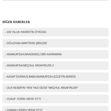
Ad Soyad(*)
DİĞER HABERLER
Mail
-
100 YILLIK HASRETİN ÖYKÜSÜ
Telefon
-
OĞUZHAN MARTİN'İN ŞİİRLERİ
Mesajınız(*)
-
ANAMUR'DA KARADENİZLİ BİR KAHRAMAN
-
ANAMUR'DA MEÇHUL MİSAFİRLER-2
IP Adresiniz
-
KASAP DURMUŞ BABA ANAMUR'DA LEZZETİN ADRESİ
216.73.216.143
Güvenlik kodu
-
ULVİ KESER'İN YENİ YAZI DİZİSİ "MEÇHUL MİSAFİRLER"
-
YUSUF TORİN VEFAT ETTİ
-
OSMAN CEREN VEFAT ETTİ